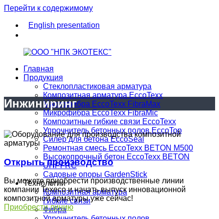
Перейти к содержимому
English presentation
Главная
Продукция
EccoTexx
Композитная
Стеклопластиковая арматура
Msk
арматура
Композитная арматура EccoTexx
Инжиниринг
Макрофибра EccoTexx FibraMax
от
Микрофибра EccoTexx FibraMic
производителя
Композитные гибкие связи EccoTexx
Упрочнитель бетонных полов EccoTop
Силер для бетона EccoSeal
Ремонтная смесь EccoTexx BETON M500
Высокопрочный бетон EccoTexx BETON
Открыть производство
UHPFRC
Cадовые опоры GardenStick
Вы можете приобрести производственные линии
Технологии
компании Texeco и начать выпуск инновационной
Композитная арматура
композитной арматуры уже сейчас!
Гибкие связи
Приобрести линию
Фибра
Упрочнитель бетонных полов