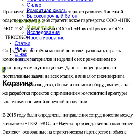
Силер
Ремонтная смесь
Программа инновационного кластерного развития Липецкой
Высокопрочный бетон
области включает в себя стратегическое партнерство ООО «НПК
Компетенции
Инжиниринг
ЭКОТЕКС» с компаниями ООО «ТехИнвестПроект» и ООО
Исследования
«ТЕКСЭКО».
Проектирование
Статьи
Новости
Сотрудничество трёх компаний позволяет развивать отрасль
О нас
композитных материалов и изделий с их применением по
Контакты
принципу «замкнутого цикла». Данная концепция решает
0
поставленные задачи на всех этапах, начиная от инжиниринга
Корзина
технологий производства, сборки и поставки оборудования, а так
же разработки проектов с применением композитной арматуры
заканчивая поставкой конечной продукции.
В 2015 году были определены направления сотрудничества между
компанией «ТЕКСЭКО» и «Научно-производственной компанией
Экотекс», основанные на стратегическом партнёрстве и обмене